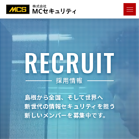
メニ
RECRUIT
採用情報
島根から全国、そして世界へ
新世代の情報セキュリティを担う
新しいメンバーを募集中です。