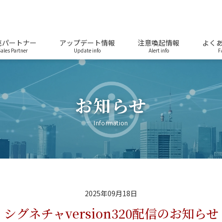
売パートナー
アップデート情報
注意喚起情報
よく
ales Partner
Update info
Alert info
F
お知らせ
Information
2025年09月18日
シグネチャversion320配信のお知らせ