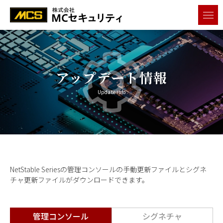
メニ
アップデート情報
Update info
NetStable Seriesの管理コンソールの手動更新ファイルとシグネ
チャ更新ファイルがダウンロードできます。
管理コンソール
シグネチャ